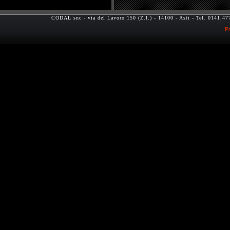
CODAL snc - via del Lavoro 150 (Z.I.) - 14100 - Asti - Tel. 0141.
Pr