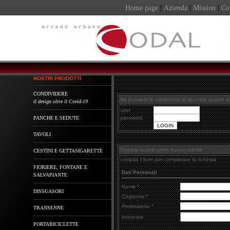
|
|
|
Home page
Azienda
Mission
Con
NOSTRI PRODOTTI
CONDIVIDERE
Se possiedi le credenziali di accesso accedi all
il design oltre il Covid-19
user
PANCHE E SEDUTE
password
TAVOLI
Oppure iscriviti come nuovo utente
CESTINI E GETTASIGARETTE
compila il form per completare la richesta
FIORIERE, FONTANE E
Dati Personali
SALVAPIANTE
Nome *
DISSUASORI
Cognome *
Professione *
TRANSENNE
Interesse
PORTABICICLETTE