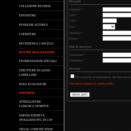
Recapiti
COLLEZIONE REVERSE
Indirizzo *
Città *
ESPOSITORI
CAP *
PENSILINE AUTOBUS
Prov
Telefono *
COPERTURE
Email *
RECINZIONI E CANCELLI
Dati di accesso
NOSTRE REALIZZAZIONI
Username *
Password *
PAVIMENTAZIONI SPECIALI
Privacy
STRUTTURE IN LEGNO
LAMELLARE
Acconsento al trattamento dei dati perso
Visualizza privacy & cookie policy
ISOLE ECOLOGICHE
PARTNERS
ATTREZZATURE
LUDICHE E SPORTIVE
SERVIZI IGIENICI E
SPOGLIATOI PFC IN CAV
VISUAL COMUNICATION