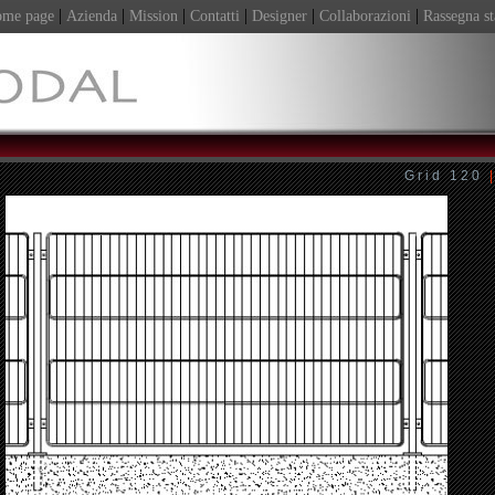
|
|
|
|
|
|
me page
Azienda
Mission
Contatti
Designer
Collaborazioni
Rassegna s
Grid 120