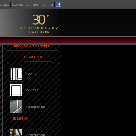
|
|
|
tampa
Lavora con noi
Novità
RECINZIONI E CANCELLI
|
METALLICHE
Grid 120
Grid 200
Realizzazioni
IN LEGNO
Realizzazioni