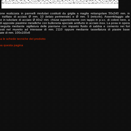
one realizzata in pannelli modulari costituiti da griglia a maglia rettangolare 50x240 mm. in
o trafilato di acciaio Ø mm. 10 (telaio perimetrale) e Ø mm. 5 (reticolo). Assemblaggio alle
e in tubolare di acciaio Ø 40x2 mm. chiuse superiormente con tappo in p.v.c. di colore nero, a
i apposite piastrine metalliche con bulloneria speciale antifurto in acciaio inox. La posa in opera
eseguita mediante sigillatura delle piantane con impasto fluido di sabbia e cemento nei fori
posti nel muretto ad interasse di mm. 2110 oppure mediante tassellatura di piastre base
date di mm. 100x100x6
a le schede tecniche del prodotto
a questa pagina