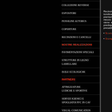
COLLEZIONE REVERSE
Recinzi
ESPOSITORI
tondin
piantan
mezzo d
PENSILINE AUTOBUS
viene 
predis
presal
COPERTURE
•
Scaric
RECINZIONI E CANCELLI
•
Stamp
NOSTRE REALIZZAZIONI
PAVIMENTAZIONI SPECIALI
STRUTTURE IN LEGNO
LAMELLARE
ISOLE ECOLOGICHE
PARTNERS
ATTREZZATURE
LUDICHE E SPORTIVE
SERVIZI IGIENICI E
SPOGLIATOI PFC IN CAV
VISUAL COMUNICATION