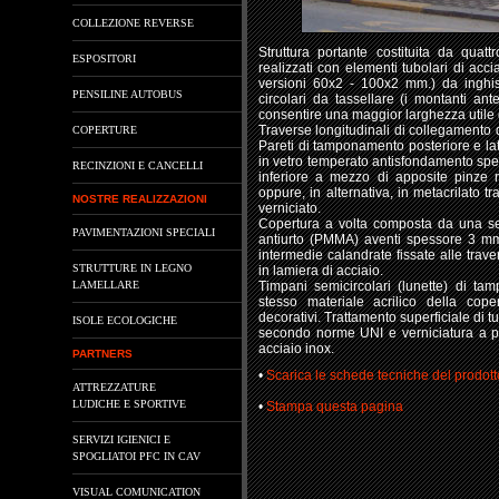
COLLEZIONE REVERSE
Struttura portante costituita da quat
ESPOSITORI
realizzati con elementi tubolari di ac
versioni 60x2 - 100x2 mm.) da inghisa
PENSILINE AUTOBUS
circolari da tassellare (i montanti ante
consentire una maggior larghezza utile 
Traverse longitudinali di collegamento 
COPERTURE
Pareti di tamponamento posteriore e lat
in vetro temperato antisfondamento spes
RECINZIONI E CANCELLI
inferiore a mezzo di apposite pinze re
oppure, in alternativa, in metacrilato 
NOSTRE REALIZZAZIONI
verniciato.
Copertura a volta composta da una seri
PAVIMENTAZIONI SPECIALI
antiurto (PMMA) aventi spessore 3 mm.
intermedie calandrate fissate alle tra
STRUTTURE IN LEGNO
in lamiera di acciaio.
Timpani semicircolari (lunette) di ta
LAMELLARE
stesso materiale acrilico della cope
decorativi. Trattamento superficiale di t
ISOLE ECOLOGICHE
secondo norme UNI e verniciatura a pol
acciaio inox.
PARTNERS
•
Scarica le schede tecniche del prodott
ATTREZZATURE
LUDICHE E SPORTIVE
•
Stampa questa pagina
SERVIZI IGIENICI E
SPOGLIATOI PFC IN CAV
VISUAL COMUNICATION