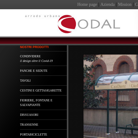
|
|
|
Home page
Azienda
Mission
C
NOSTRI PRODOTTI
CONDIVIDERE
il design oltre il Covid-19
PANCHE E SEDUTE
TAVOLI
CESTINI E GETTASIGARETTE
FIORIERE, FONTANE E
SALVAPIANTE
DISSUASORI
TRANSENNE
PORTABICICLETTE