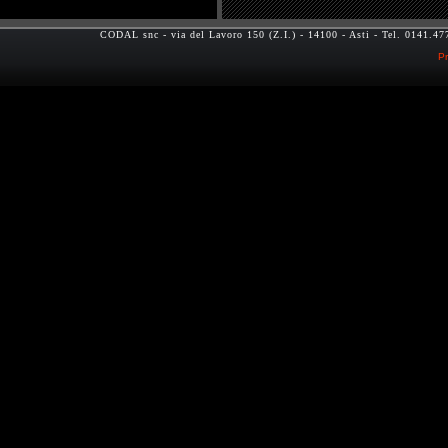
CODAL snc - via del Lavoro 150 (Z.I.) - 14100 - Asti - Tel. 0141.
Pr